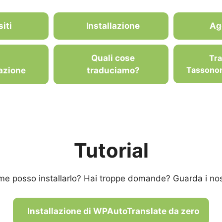
iti
I
nstallazione
Ag
I
Quali cose
Tr
Tassonom
azione
traduciamo?
Tutorial
e posso installarlo? Hai troppe domande? Guarda i nostr
Installazione di WPAutoTranslate da zero