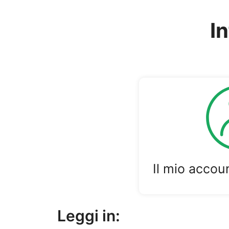
I
Il mio accou
Leggi in: