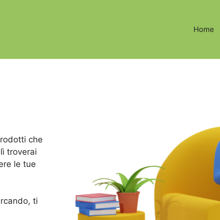
Home
prodotti che
lì troverai
ere le tue
ercando, ti