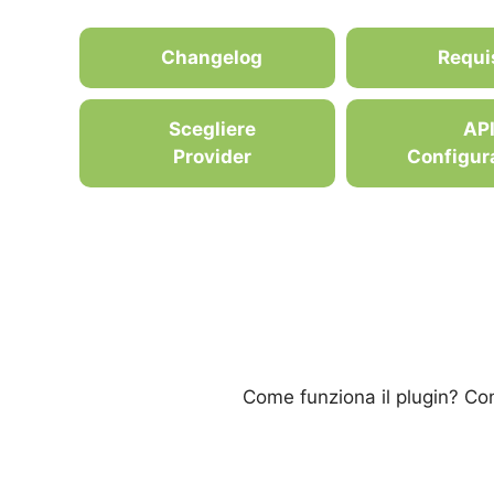
Changelog
Requis
Scegliere
AP
Provider
Configur
Come funziona il plugin? Com