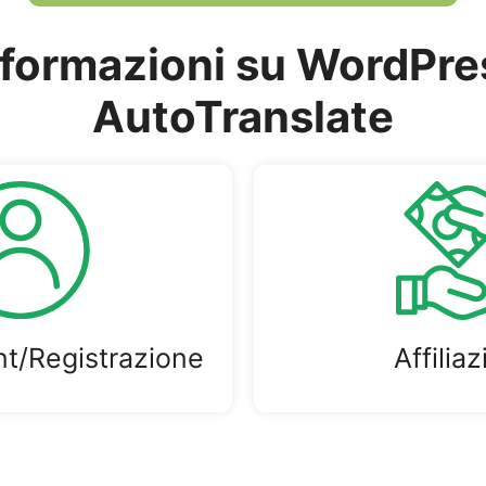
nformazioni su WordPre
AutoTranslate
nt/Registrazione
Affilia