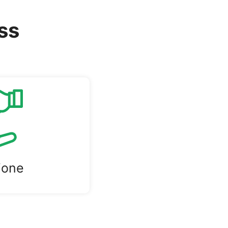
ss
zione