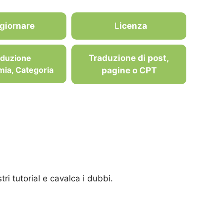
giornare
L
icenza
aduzione
Traduzione di post,
ia, Categoria
pagine o CPT
i tutorial e cavalca i dubbi.