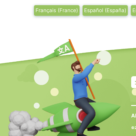
Français (France)
Español (España)
E
A
©2