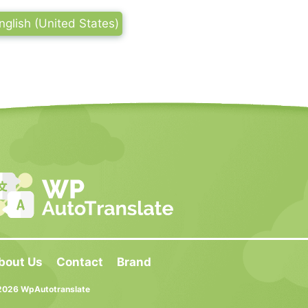
nglish (United States)
bout Us
Contact
Brand
026 WpAutotranslate